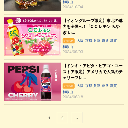
和歌山
2024/10/04
【イオングループ限定】東北の魅
力を全国へ！「C.C.レモン みや
ぎ い...
大阪
京都
兵庫
奈良
滋賀
お知らせ
和歌山
2024/09/03
【ドンキ・アピタ・ピアゴ・ユー
ストア限定】アメリカで人気のチ
ェリーフレ...
大阪
京都
兵庫
奈良
滋賀
お知らせ
和歌山
2024/06/18
1
2
»