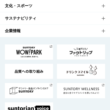
商品一覧
知る・楽しむTOP
文化・スポーツ
商品発売情報
キャンペーン
文化・スポーツTOP
サステナビリティ
栄養成分一覧
工場見学
サントリーホール
サステナビリティTOP
企業情報
お料理・お酒レシピ
サントリー美術館
トップメッセージ
企業情報TOP
地域情報
サントリーサンバーズ大阪
サントリーが考えるサステナビリティ経営
企業概要
東京サントリーサンゴリアス
ESG情報ポータル
グループ企業一覧
サントリースポーツ
サステナビリティストーリーズ
事業所一覧
採用情報