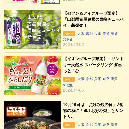
【セブン＆アイグループ限定】
「山梨県古屋農園の巨峰チューハ
イ」新発売！
大阪
京都
兵庫
奈良
滋賀
お知らせ
和歌山
2024/12/02
【イオングループ限定】「サント
リー天然水 スパークリング ぎゅ
っと！ひ...
大阪
京都
兵庫
奈良
滋賀
お知らせ
和歌山
2024/11/05
10月10日は「お好み焼の日」♪食
欲の秋に「BLTお好み焼」とサン
トリ...
大阪
京都
兵庫
奈良
滋賀
お知らせ