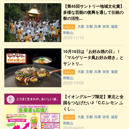
【第45回サントリー地域文化賞】
多様な芸能の復興を通して伝統の
祭の活性...
大阪
京都
兵庫
奈良
滋賀
お知らせ
和歌山
2023/11/13
10月10日は「お好み焼の日」！
「マルゲリータ風お好み焼き」と
サントリ...
大阪
京都
兵庫
奈良
滋賀
お知らせ
和歌山
2025/10/06
【イオングループ限定】東北と全
国をつなげたい♪「C.C.レモン ふ
くし...
大阪
京都
兵庫
奈良
滋賀
お知らせ
和歌山
2025/04/03