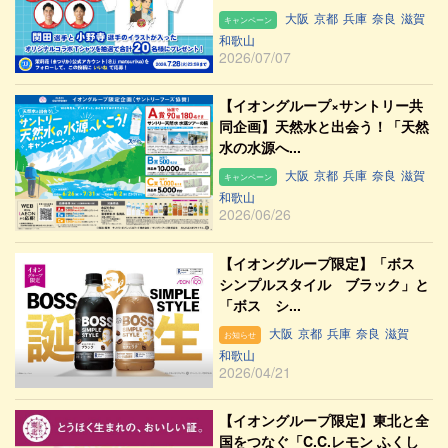
大阪
京都
兵庫
奈良
滋賀
キャンペーン
和歌山
2026/07/07
【イオングループ×サントリー共
同企画】天然水と出会う！「天然
水の水源へ...
大阪
京都
兵庫
奈良
滋賀
キャンペーン
和歌山
2026/06/26
【イオングループ限定】「ボス
シンプルスタイル ブラック」と
「ボス シ...
大阪
京都
兵庫
奈良
滋賀
お知らせ
和歌山
2026/04/21
【イオングループ限定】東北と全
国をつなぐ「C.C.レモン ふくし