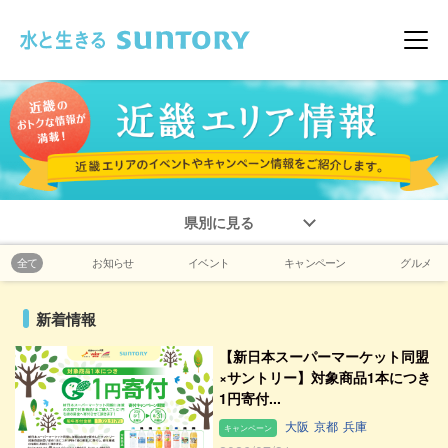
このページの本文へ移動
メニ
県別に見る
全て
お知らせ
イベント
キャンペーン
グルメ
新着情報
【新日本スーパーマーケット同盟
×サントリー】対象商品1本につき
1円寄付...
大阪
京都
兵庫
キャンペーン