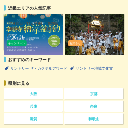
近畿エリアの人気記事
【7月30日・31日開催】「第38回
【第45回サントリー地域文化賞】
本願寺納涼盆踊り」で、盆踊りも
多様な芸能の復興を通して伝統の
グ...
祭の活性...
キャンペーン
お知らせ
おすすめのキーワード
サントリー ザ・カクテルアワード
サントリー地域文化賞
県別に見る
大阪
京都
兵庫
奈良
滋賀
和歌山