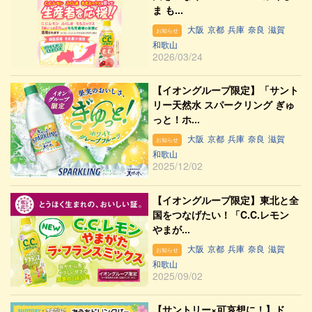
ま も...
大阪
京都
兵庫
奈良
滋賀
お知らせ
和歌山
2026/03/24
【イオングループ限定】「サント
リー天然水 スパークリング ぎゅ
っと！ホ...
大阪
京都
兵庫
奈良
滋賀
お知らせ
和歌山
2025/12/02
【イオングループ限定】東北と全
国をつなげたい！「C.C.レモン
やまが...
大阪
京都
兵庫
奈良
滋賀
お知らせ
和歌山
2025/09/02
【サントリー×可哀想に！】ド