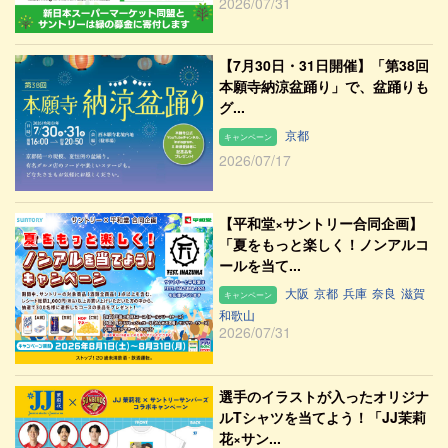
2026/07/31
【7月30日・31日開催】「第38回
本願寺納涼盆踊り」で、盆踊りも
グ...
京都
キャンペーン
2026/07/17
【平和堂×サントリー合同企画】
「夏をもっと楽しく！ノンアルコ
ールを当て...
大阪
京都
兵庫
奈良
滋賀
キャンペーン
和歌山
2026/07/31
選手のイラストが入ったオリジナ
ルTシャツを当てよう！「JJ茉莉
花×サン...