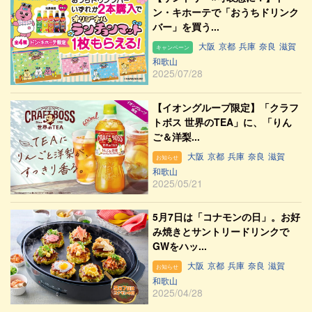
ン・キホーテで「おうちドリンク
バー」を買う...
大阪
京都
兵庫
奈良
滋賀
キャンペーン
和歌山
2025/07/28
【イオングループ限定】「クラフ
トボス 世界のTEA」に、「りん
ご＆洋梨...
大阪
京都
兵庫
奈良
滋賀
お知らせ
和歌山
2025/05/21
5月7日は「コナモンの日」。お好
み焼きとサントリードリンクで
GWをハッ...
大阪
京都
兵庫
奈良
滋賀
お知らせ
和歌山
2025/04/28