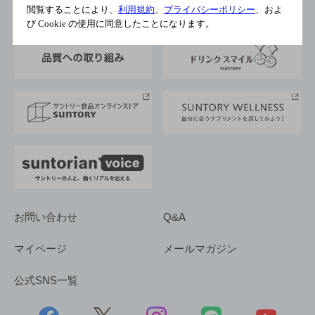
地域情報
サントリーサンバーズ大阪
サントリーが考えるサステナビリティ経営
閲覧することにより、
利用規約
、
プライバシーポリシー
、およ
企業概要
び Cookie の使用に同意したことになります。
東京サントリーサンゴリアス
ESG情報ポータル
グループ企業一覧
サントリースポーツ
サステナビリティストーリーズ
事業所一覧
採用情報
お問い合わせ
Q&A
マイページ
メールマガジン
公式SNS一覧