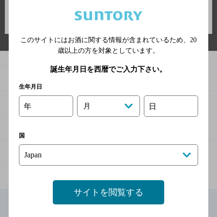
このサイトにはお酒に関する情報が含まれているため、
20
歳以上の方を対象としています。
誕生年月日を西暦でご入力下さい。
商品
生年月日
商品TOP
知る・楽しむ
年
月
日
商品一覧
知る・楽しむTOP
文化・スポーツ
国
商品発売情報
キャンペーン
文化・スポーツTOP
サステナビリティ
栄養成分一覧
工場見学
サントリーホール
サステナビリティTOP
企業情報
サイトを閲覧する
お料理・お酒レシピ
サントリー美術館
トップメッセージ
企業情報TOP